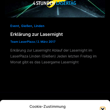
,
,
Event
Gießen
Linden
Erklärung zur Lasernight
Team LaserPlaza
/
2. März 2017
Erklärung zur Lasernight Ablauf der Lasernight im
LaserPlaza Linden (Gießen) Jeden letzten Freitag im
Monat gibt es das Lasergame Lasernight
Cookie-Zustimmung
FAQ