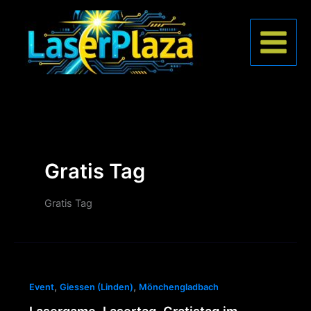
Zum
Inhalt
springen
Gratis Tag
Gratis Tag
,
,
Event
Giessen (Linden)
Mönchengladbach
Lasergame, Lasertag, Gratistag im