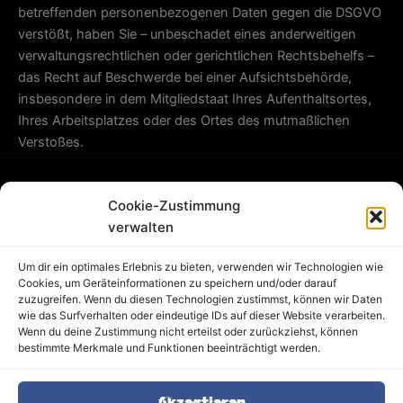
betreffenden personenbezogenen Daten gegen die DSGVO
verstößt, haben Sie – unbeschadet eines anderweitigen
verwaltungsrechtlichen oder gerichtlichen Rechtsbehelfs –
das Recht auf Beschwerde bei einer Aufsichtsbehörde,
insbesondere in dem Mitgliedstaat Ihres Aufenthaltsortes,
Ihres Arbeitsplatzes oder des Ortes des mutmaßlichen
Verstoßes.
Cookie-Zustimmung
FAQ
verwalten
Partner
Jobs
Um dir ein optimales Erlebnis zu bieten, verwenden wir Technologien wie
AGB
Cookies, um Geräteinformationen zu speichern und/oder darauf
zuzugreifen. Wenn du diesen Technologien zustimmst, können wir Daten
Blog
wie das Surfverhalten oder eindeutige IDs auf dieser Website verarbeiten.
Cookie-Richtlinie (EU)
Wenn du deine Zustimmung nicht erteilst oder zurückziehst, können
Datenschutz
bestimmte Merkmale und Funktionen beeinträchtigt werden.
Impressum
Sitemap
Akzeptieren