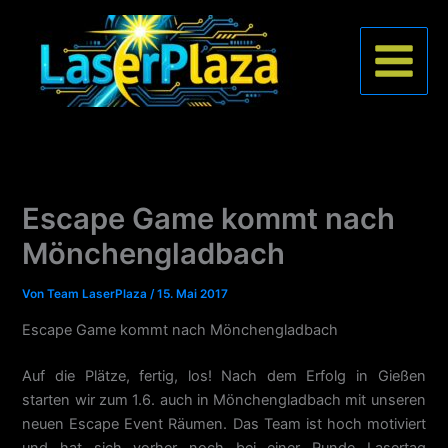
Zum
Inhalt
springen
Escape Game kommt nach
Mönchengladbach
Von
Team LaserPlaza
/
15. Mai 2017
Escape Game kommt nach Mönchengladbach
Auf die Plätze, fertig, los! Nach dem Erfolg in Gießen
starten wir zum 1.6. auch in Mönchengladbach mit unseren
neuen Escape Event Räumen. Das Team ist hoch motiviert
und hat sich vorher noch bei einer Runde Lasertag