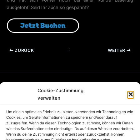
ausgetobt!
Seid Ihr auch so gespannt?
ZURÜCK
WEITER
Cookie-Zustimmung
FAQ
verwalten
Partner
Jobs
Um dir ein optimales Erlebnis zu bieten, verwenden wir Technologien wie
AGB
Cookies, um Geräteinformationen zu speichern und/oder darauf
zuzugreifen. Wenn du diesen Technologien zustimmst, können wir Daten
Blog
wie das Surfverhalten oder eindeutige IDs auf dieser Website verarbeiten.
Cookie-Richtlinie (EU)
Wenn du deine Zustimmung nicht erteilst oder zurückziehst, können
Datenschutz
bestimmte Merkmale und Funktionen beeinträchtigt werden.