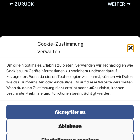
ZURÜCK
WEITER
Cookie-Zustimmung
FAQ
verwalten
Partner
Jobs
Um dir ein optimales Erlebnis zu bieten, verwenden wir Technologien wie
AGB
Cookies, um Geräteinformationen zu speichern und/oder darauf
zuzugreifen. Wenn du diesen Technologien zustimmst, können wir Daten
Blog
wie das Surfverhalten oder eindeutige IDs auf dieser Website verarbeiten.
Cookie-Richtlinie (EU)
Wenn du deine Zustimmung nicht erteilst oder zurückziehst, können
Datenschutz
bestimmte Merkmale und Funktionen beeinträchtigt werden.
Impressum
Sitemap
Akzeptieren
Ablehnen