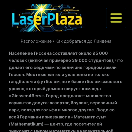
Перейти
к
содержимому
Расположение / Как добраться до Линдена
Население Гиссена составляет около 95 000
человек (включая примерно 39 000 студентов), что
делает его седьмым по величине городом земли
Гессен. Местные жители увлечены не только
гандболом и футболом, но и баскетболом высокого
уровня, который демонстрирует команда
«Giessen46ers». Город предлагает множество
вариантов досуга: лазертаг, боулинг, веревочный
парк, поля для гольфа и многое другое. Люди со
всей Германии приезжают в «Математикум»
(Mathematikum) — центр, где посетителей
знакомят с миром математики в увлекательной