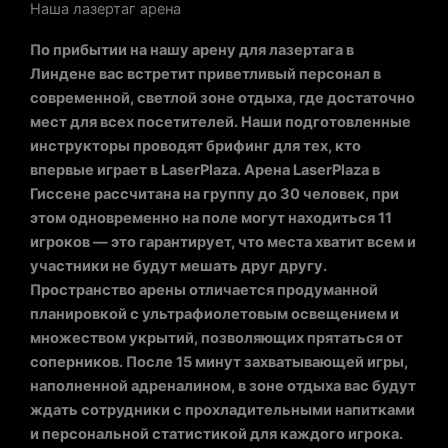
Наша лазертаг арена
По прибытии на нашу арену для лазертага в
Линдене вас встретит приветливый персонал в
современной, светлой зоне отдыха, где достаточно
мест для всех посетителей. Наши подготовленные
инструкторы проводят брифинг для тех, кто
впервые играет в LaserPlaza. Арена LaserPlaza в
Гиссене рассчитана на группу до 30 человек, при
этом одновременно на поле могут находиться 11
игроков — это гарантирует, что места хватит всем и
участники не будут мешать друг другу.
Пространство арены отличается продуманной
планировкой с ультрафиолетовым освещением и
множеством укрытий, позволяющих прятаться от
соперников. После 15 минут захватывающей игры,
наполненной адреналином, в зоне отдыха вас будут
ждать сотрудники с прохладительными напитками
и персональной статистикой для каждого игрока.